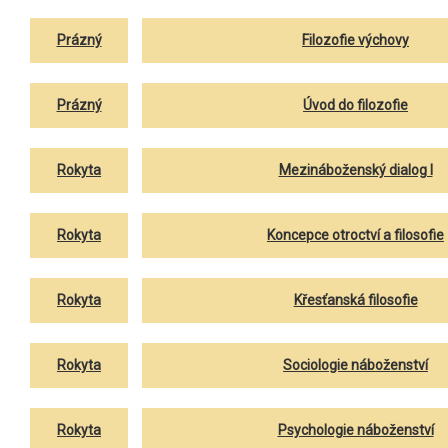
Prázný
Filozofie výchovy
Prázný
Úvod do filozofie
Rokyta
Mezináboženský dialog I
Rokyta
Koncepce otroctví a filosofie
Rokyta
Křesťanská filosofie
Rokyta
Sociologie náboženství
Rokyta
Psychologie náboženství