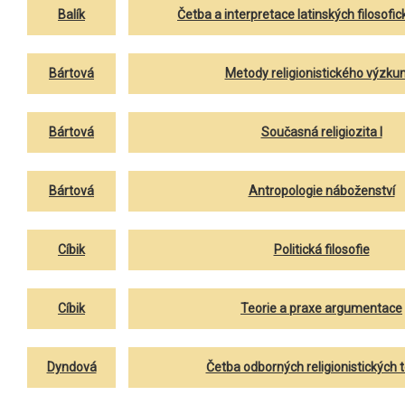
Balík
Četba a interpretace latinských filosofic
Bártová
Metody religionistického výzk
Bártová
Současná religiozita I
Bártová
Antropologie náboženství
Cíbik
Politická filosofie
Cíbik
Teorie a praxe argumentace
Dyndová
Četba odborných religionistických te