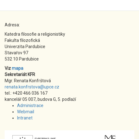
Adresa:
Katedra filosofie a religionistiky
Fakulta filozofická
Univerzita Pardubice
Stavařov 97
532 10 Pardubice
Viz
mapa
Sekretariát KFR
Mgr. Renata Konfrštová
renata.konfrstova@upce.cz
tel.: +420 466 036 167
kancelář 05 007, budova G, 5. podlaží
Administrace
Webmail
Intranet