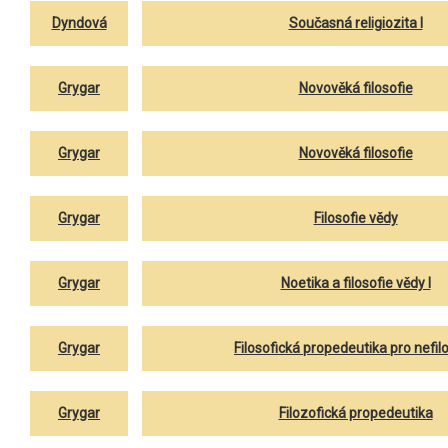
Dyndová
Současná religiozita I
Grygar
Novověká filosofie
Grygar
Novověká filosofie
Grygar
Filosofie vědy
Grygar
Noetika a filosofie vědy I
Grygar
Filosofická propedeutika pro nefil
Grygar
Filozofická propedeutika