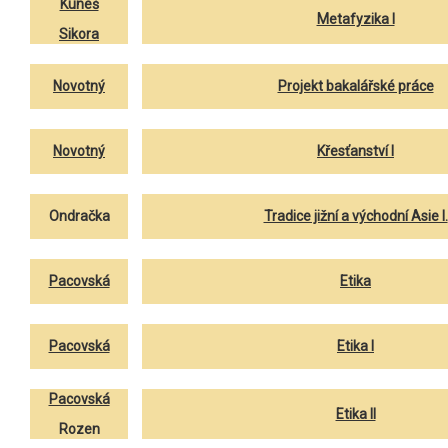
Kuneš
Metafyzika I
Sikora
Novotný
Projekt bakalářské práce
Novotný
Křesťanství I
Ondračka
Tradice jižní a východní Asie I.
Pacovská
Etika
Pacovská
Etika I
Pacovská
Etika II
Rozen