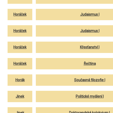
Horáček
Judaismus I
Horáček
Judaismus I
Horáček
Křesťanství I
Horáček
Řečtina
Horák
Současná filozofie I
Jinek
Politické myšlení I
Jinek
Doktorandské kolokvium I.