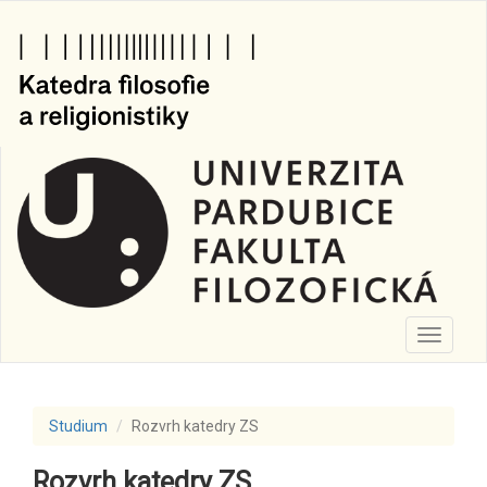
Přejít
k
hlavnímu
obsahu
Toggle
navigati
Studium
Rozvrh katedry ZS
Rozvrh katedry ZS