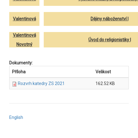
Valentinová
Dějiny náboženství I
Valentinová
Úvod do religionistiky I
Novotný
Dokumenty:
Příloha
Velikost
Rozvrh katedry ZS 2021
162.52 KB
English