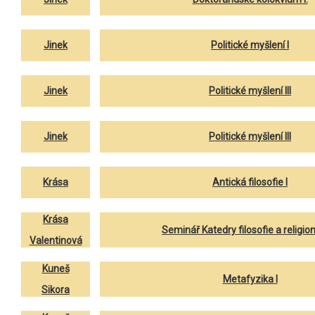
Jinek
Politické myšlení I
Jinek
Politické myšlení III
Jinek
Politické myšlení III
Krása
Antická filosofie I
Krása
Seminář Katedry filosofie a religion
Valentinová
Kuneš
Metafyzika I
Sikora