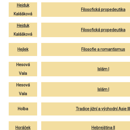
Hejduk
Filosofická propedeutika
Kalášková
Hejduk
Filosofická propedeutika
Kalášková
Hejlek
Filosofie a romantismus
Hesová
Islám I
Vala
Hesová
Islám I
Vala
Holba
Tradice jižní a východní Asie III
Horáček
Hebrejština II