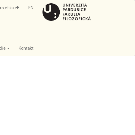
ro etiku
EN
edře
Kontakt