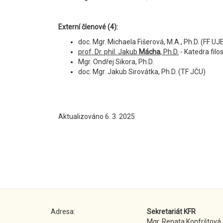
Externí členové (4):
doc. Mgr. Michaela Fišerová, M.A., Ph.D. (FF U
prof. Dr. phil. Jakub
Mácha
, Ph.D.
- Katedra filo
Mgr. Ondřej Sikora, Ph.D.
doc. Mgr. Jakub Sirovátka, Ph.D. (TF JČU)
Aktualizováno 6. 3. 2025
Adresa:
Sekretariát KFR
Mgr. Renata Konfrštová