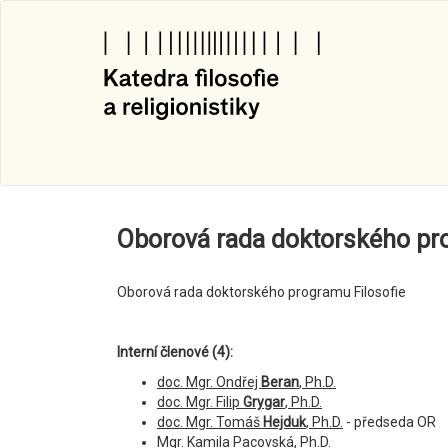
Přejít
k
hlavnímu
obsahu
Oborová rada doktorského pro
Oborová rada doktorského programu Filosofie
Interní členové (4):
doc. Mgr. Ondřej
Beran
, Ph.D.
doc. Mgr. Filip
Grygar
, Ph.D.
doc. Mgr. Tomáš
Hejduk
, Ph.D.
- předseda OR
Mgr. Kamila Pacovská, Ph.D.