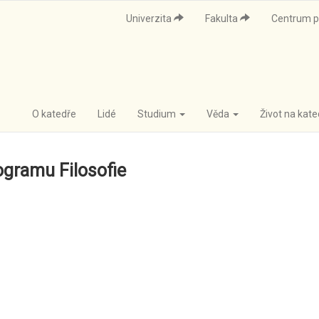
Univerzita
Fakulta
Centrum p
O katedře
Lidé
Studium
Věda
Život na kat
gramu Filosofie