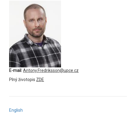
E-mail
:
Antony.Fredriksson@upce.cz
Plný životopis
ZDE
English