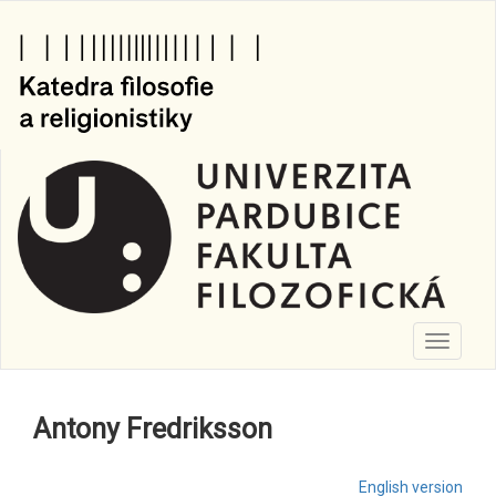
Fredriksson
Přejít
k
hlavnímu
obsahu
Toggle
navigati
Antony Fredriksson
English version